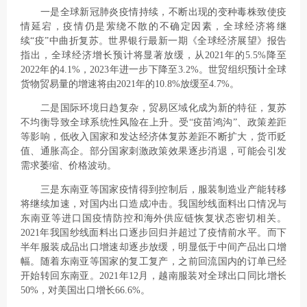
一是全球新冠肺炎疫情持续，不断出现的变种毒株致使疫
情延宕，疫情仍是萦绕不散的不确定因素，全球经济将继
续“疫”中曲折复苏。世界银行最新一期《全球经济展望》报告
指出，全球经济增长预计将显著放缓，从2021年的5.5%降至
2022年的4.1%，2023年进一步下降至3.2%。世贸组织预计全球
货物贸易量的增速将由2021年的10.8%放缓至4.7%。
二是国际环境日趋复杂，贸易区域化成为新的特征，复苏
不均衡导致全球系统性风险在上升。受“疫苗鸿沟”、政策差距
等影响，低收入国家和发达经济体复苏差距不断扩大，货币贬
值、通胀高企。部分国家刺激政策效果逐步消退，可能会引发
需求萎缩、价格波动。
三是东南亚等国家疫情得到控制后，服装制造业产能转移
将继续加速，对国内出口造成冲击。我国纱线面料出口情况与
东南亚等进口国疫情防控和海外供应链恢复状态密切相关。
2021年我国纱线面料出口逐步回归并超过了疫情前水平。而下
半年服装成品出口增速却逐步放缓，明显低于中间产品出口增
幅。随着东南亚等国家的复工复产，之前回流国内的订单已经
开始转回东南亚。2021年12月，越南服装对全球出口同比增长
50%，对美国出口增长66.6%。