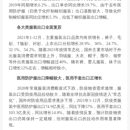
2019年同期增长6.2%，出口单价同比增长19.7%。由于去年医
用防护服（归类于化纤制梭织服装）出口基数较大，导致化纤
制梭织服装同比仅增长5.3%，拉低了梭织服装出口增幅。
各大类服装出口全面复苏
2021年1-12月，主要服装出口品类均有所增长，裤子、毛
衫、T恤衫、衬衫、上衣出口分别增长28.9%、36%、24.7%、
32.1%、54.2%。随着2021年疫情常态化，国外主要市场对于外
出服装消费需求明显上升，羽绒服、大衣、帽子、围巾、领带
等外出类服装出口增幅超过40%。睡衣裤、婴儿服装、袜子出
口增长12%左右，增幅相对较小。
医用防护服出口降幅较大，医用手套出口正增长
2020年常规服装消费断崖式下跌，防疫物资需求激增，服
装出口受防疫用品拉动较大，随着全球抗击新冠疫情进入“常态
化”，国外对防疫用品需求逐步下滑，2021年1-12月，防疫类服
装中医用防护服出口74.9亿美元，同比下降57%，医用手套出口
103.3亿美元，同比增长14.8%。随着疫情反复，预计防疫物资
出口仍将保持一定规模，但对服装出口的拉动作用将显著降
低。